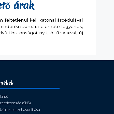
ető árak
eltétlenül kell katonai árcédulával
mindenki számára elérhető legyenek,
üli biztonságot nyújtó tűzfalaival, új
rmékek
kintő
zatbiztonság (SNS)
zfalak összehasonlítása