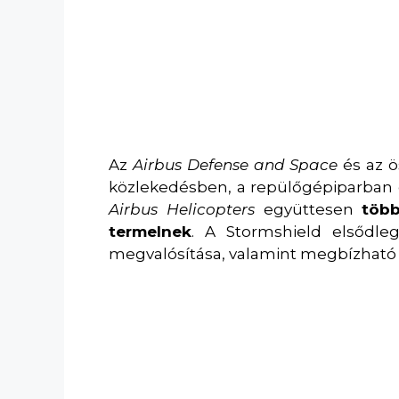
Az
Airbus Defense and Space
és az ö
közlekedésben, a repülőgépiparban é
Airbus Helicopters
együttesen
több
termelnek
. A Stormshield elsődle
megvalósítása, valamint megbízható h