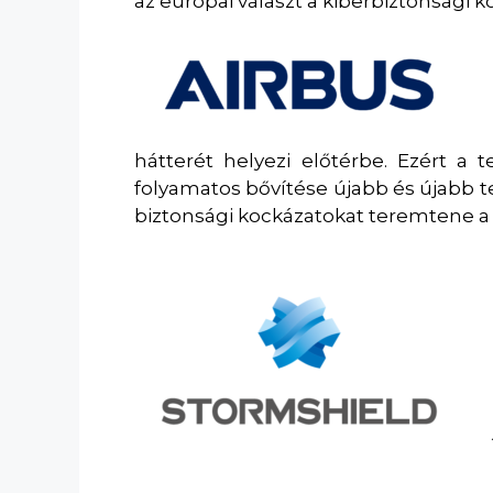
az európai választ a kiberbiztonsági k
hátterét helyezi előtérbe. Ezért a
folyamatos bővítése újabb és újabb 
biztonsági kockázatokat teremtene a k