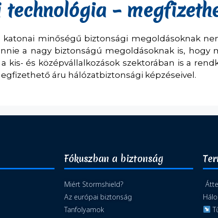
 technológia – megfizeth
a katonai minőségű biztonsági megoldásoknak nem f
lennie a nagy biztonságú megoldásoknak is, hogy 
a kis- és középvállalkozások szektorában is a rendkív
gfizethető áru hálózatbiztonsági képzéseivel.
Fókuszban a biztonság
Te
Miért Stormshield?
Átte
Az európai biztonság
Hálo
Tanfolyamok
Tű