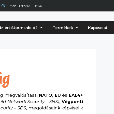
Mon - Fri: 9:00 - 18:30
Miért Stormshield?
Termékek
Kapcsolat
ág
ág megvalósítása.
NATO
,
EU
és
EAL4+
eld Network Security – SNS)
,
Végponti
curity – SDS)
megoldásaink képviselik