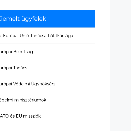
iemelt ügyfelek
z Európai Unió Tanácsa Főtitkársága
urópai Bizottság
urópai Tanács
urópai Védelmi Ügynökség
édelmi minisztériumok
ATO és EU missziók