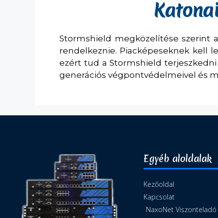
Katonai
Stormshield megközelítése szerint 
rendelkeznie. Piacképeseknek kell 
ezért tud a Stormshield terjeszkedni 
generációs végpontvédelmeivel és me
Egyéb aloldalak
Kezőoldal
Kapcsolat
NaxoNet Viszonteladó