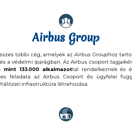
Airbus Group
sszes többi cég, amelyek az
Airbus Group
hoz tarto
s a védelmi iparágban. Az Airbus csoport tagjaiké
 mint 133.000 alkalmazot
tal rendelkeznek és 
ges feladata az Airbus Csoport és ügyfelei fü
álózati infrastruktúra létrehozása.