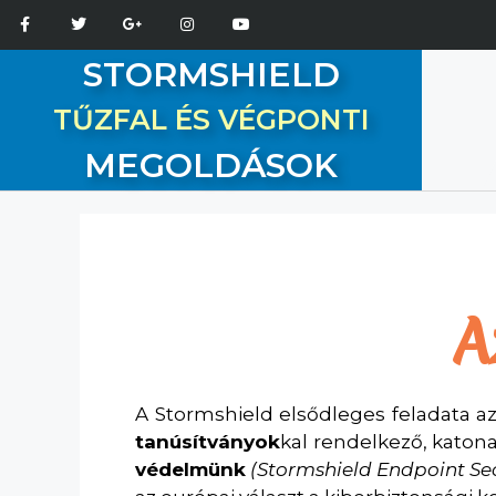
STORMSHIELD
TŰZFAL ÉS VÉGPONTI
MEGOLDÁSOK
A
A Stormshield elsődleges feladata a
tanúsítványok
kal rendelkező, kato
védelmünk
(Stormshield Endpoint Sec