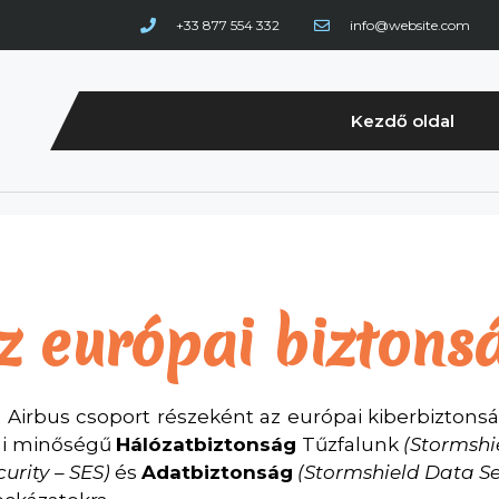
+33 877 554 332
info@website.com
Kezdő oldal
z európai biztons
z Airbus csoport részeként az európai kiberbiztons
nai minőségű
Hálózatbiztonság
Tűzfalunk
(Stormshi
urity – SES)
és
Adatbiztonság
(Stormshield Data Se