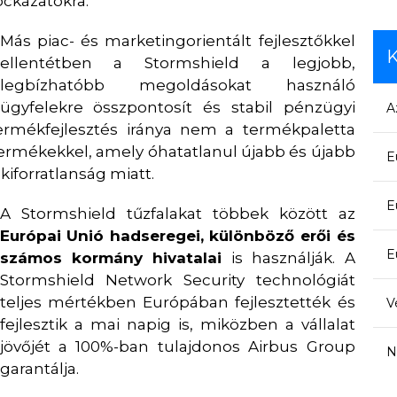
ockázatokra.
Más piac- és marketingorientált fejlesztőkkel
K
ellentétben a Stormshield a legjobb,
legbízhatóbb megoldásokat használó
ügyfelekre összpontosít és stabil pénzügyi
A
 termékfejlesztés iránya nem a termékpaletta
termékekkel, amely óhatatlanul újabb és újabb
E
iforratlanság miatt.
E
A Stormshield tűzfalakat többek között az
Európai Unió hadseregei, különböző erői és
E
számos kormány hivatalai
is használják. A
Stormshield Network Security technológiát
teljes mértékben Európában fejlesztették és
V
fejlesztik a mai napig is, miközben a vállalat
jövőjét a 100%-ban tulajdonos Airbus Group
N
garantálja.